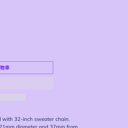
物車
l with 32-inch sweater chain.
 21mm diameter and 37mm from