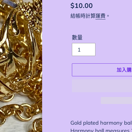
定
$10.00
價
結帳時計算
運費
。
數量
加入購
正
在
Gold plated harmony bal
將
Harmony ball measures