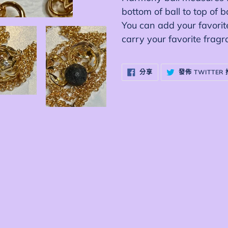
產
bottom of ball to top of 
品
You can add your favorite
加
carry your favorite frag
入
您
分
分享
發佈 TWITTER
的
享
至
FACEBOOK
購
物
車