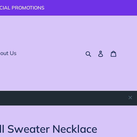
ECIAL PROMOTIONS
搜尋
登入
購物車
out Us
l Sweater Necklace