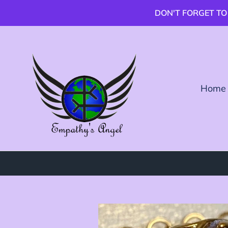
跳
DON'T FORGET TO
到
內
容
Home