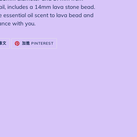
bail, includes a 14mm lava stone bead.
 essential oil scent to lava bead and
rance with you.
在
加
 推文
加進 PINTEREST
TWITTER
入
上
PINTEREST
發
佈
推
文