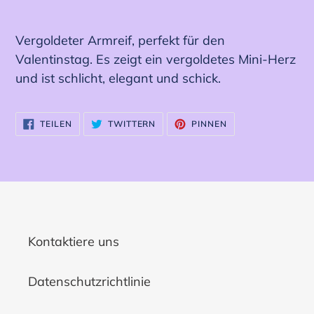
Produkt
wird
Vergoldeter Armreif, perfekt für den
zum
Valentinstag. Es zeigt ein vergoldetes Mini-Herz
Warenkorb
und ist schlicht, elegant und schick.
hinzugefügt
AUF
AUF
AUF
TEILEN
TWITTERN
PINNEN
FACEBOOK
TWITTER
PINTEREST
TEILEN
TWITTERN
PINNEN
Kontaktiere uns
Datenschutzrichtlinie